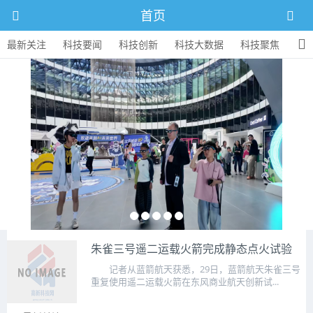
首页
最新关注
科技要闻
科技创新
科技大数据
科技聚焦
技术领域
图文播报
联系我们
朱雀三号遥二运载火箭完成静态点火试验
记者从蓝箭航天获悉，29日，蓝箭航天朱雀三号
重复使用遥二运载火箭在东风商业航天创新试...